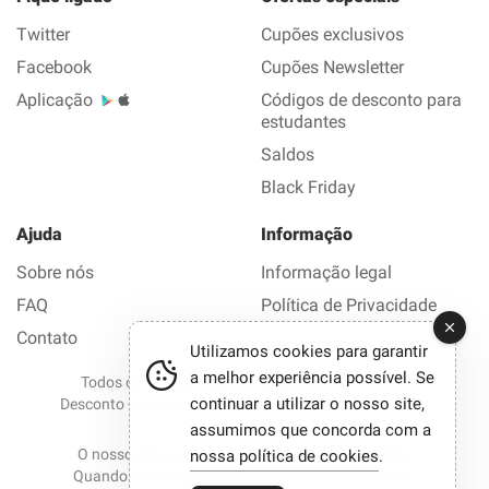
Twitter
Cupões exclusivos
Facebook
Cupões Newsletter
Aplicação
Códigos de desconto para
estudantes
Saldos
Black Friday
Ajuda
Informação
Sobre nós
Informação legal
FAQ
Política de Privacidade
Contato
Utilizamos cookies para garantir
a melhor experiência possível. Se
Todos os direitos reservados © 2012-2026 Bom
continuar a utilizar o nosso site,
Desconto - todos os códigos de desconto e promoções
em 1 clique.
assumimos que concorda com a
O nosso site participa em programas de afiliação.
nossa política de cookies
.
Quando clica em certos links e efetua uma compra,