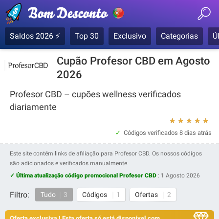
Saldos 2026 ⚡
Top 30
Exclusivo
Categorias
Ú
Cupão Profesor CBD em Agosto
2026
Profesor CBD – cupões wellness verificados
diariamente
★
★
★
★
★
Códigos verificados
8 dias atrás
Este site contém links de afiliação para Profesor CBD. Os nossos códigos
são adicionados e verificados manualmente.
✓ Última atualização código promocional Profesor CBD
:
1 Agosto 2026
Filtro:
Tudo
3
Códigos
1
Ofertas
2
Oferta exclusiva ! Esta oferta só está disponível com