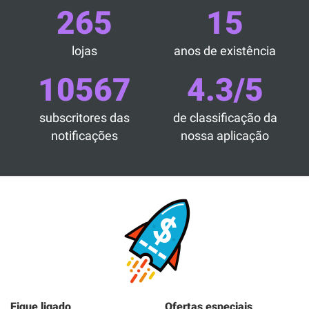
265
15
lojas
anos de existência
10567
4.3/5
subscritores das
de classificação da
notificações
nossa aplicação
Fique ligado
Ofertas especiais