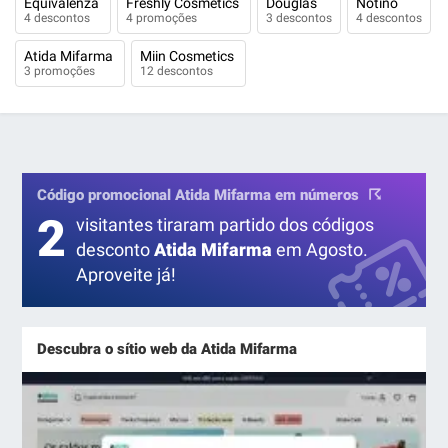
Equivalenza
Freshly Cosmetics
Douglas
Notino
4 descontos
4 promoções
3 descontos
4 descontos
Atida Mifarma
Miin Cosmetics
3 promoções
12 descontos
Código promocional Atida Mifarma em números
2
visitantes tiraram partido dos códigos
desconto
Atida Mifarma
em Agosto.
Aproveite já!
Descubra o sítio web da Atida Mifarma