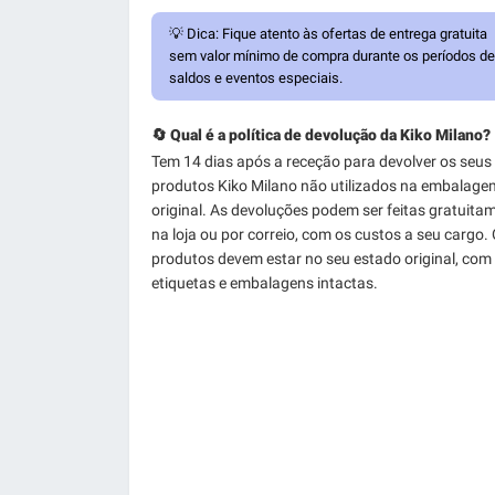
💡
Dica:
Fique atento às ofertas de entrega gratuita
sem valor mínimo de compra durante os períodos de
saldos e eventos especiais.
🔄 Qual é a política de devolução da Kiko Milano?
Tem 14 dias após a receção para devolver os seus
produtos Kiko Milano não utilizados na embalage
original. As devoluções podem ser feitas gratuita
na loja ou por correio, com os custos a seu cargo.
produtos devem estar no seu estado original, com
etiquetas e embalagens intactas.