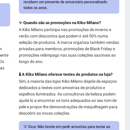
recebem um presente de aniversário personalizado
todos os anos.
✨ Quando são as promoções na Kiko Milano?
A Kiko Milano participa nas promoções de inverno e
verão com descontos que podem ir até 50% numa
seleção de produtos. A marca organiza também vendas
m
privadas para membros, promoções de Black Friday e
mente
promoções relâmpago nas suas coleções sazonais ao
 Os
longo do ano.
 as
🧪 A Kiko Milano oferece testes de produtos na loja?
Sim, a maioria das lojas Kiko Milano dispõe de espaços
dedicados a testes com amostras de produtos e
espelhos iluminados. As consultoras de beleza podem
ajudá-lo a encontrar os tons adequados ao seu tom de
pele e propor-lhe demonstrações de maquilhagem para
descobrir as novas coleções.
💡
Dica:
Não hesite em pedir amostras para testar as