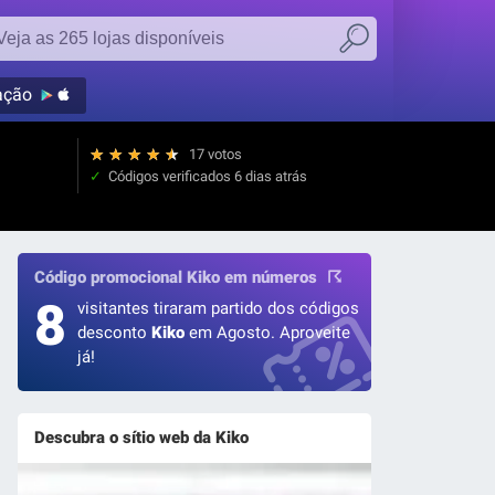
ação
★
★
★
★
★
17 votos
Códigos verificados
6 dias atrás
Código promocional Kiko em números
8
visitantes tiraram partido dos códigos
desconto
Kiko
em Agosto. Aproveite
já!
Descubra o sítio web da Kiko