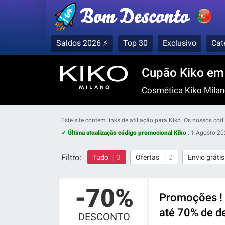
Saldos 2026 ⚡
Top 30
Exclusivo
Cat
Cupão Kiko em
Cosmética Kiko Milan
Este site contém links de afiliação para Kiko. Os nossos c
✓ Última atualização código promocional Kiko
:
1 Agosto 20
Filtro:
Tudo
3
Ofertas
2
Envio gráti
-70%
Promoções ! 
até 70% de d
DESCONTO