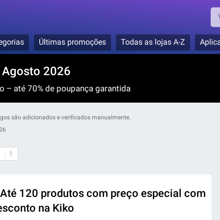
egorias
Últimas promoções
Todas as lojas A-Z
Aplic
 Agosto 2026
o – até 70% de poupança garantida
ódigos são adicionados e verificados manualmente.
26
s
1
Até 120 produtos com preço especial com
esconto na Kiko