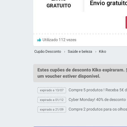
Envio gratuit
GRATUITO
Utilizado 112 vezes
Cupão Desconto
›
Saúde e beleza
›
Kiko
Estes
cupões de desconto Kiko
expiraram.
um
voucher
estiver disponível.
Compre 5 produtos ! Receba 5€ d
expirado a 13/07
Cyber Monday! 40% de desconto e
expirado a 01/12
Compre 2 produtos para os olhos,
expirado a 21/09