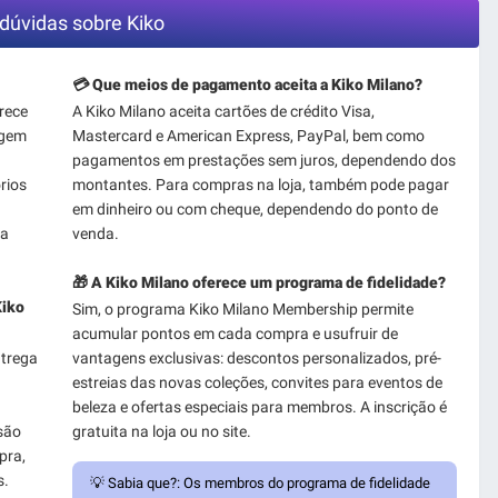
dúvidas sobre Kiko
💳 Que meios de pagamento aceita a Kiko Milano?
rece
A Kiko Milano aceita cartões de crédito Visa,
agem
Mastercard e American Express, PayPal, bem como
pagamentos em prestações sem juros, dependendo dos
rios
montantes. Para compras na loja, também pode pagar
em dinheiro ou com cheque, dependendo do ponto de
da
venda.
🎁 A Kiko Milano oferece um programa de fidelidade?
Kiko
Sim, o programa Kiko Milano Membership permite
acumular pontos em cada compra e usufruir de
ntrega
vantagens exclusivas: descontos personalizados, pré-
estreias das novas coleções, convites para eventos de
beleza e ofertas especiais para membros. A inscrição é
 são
gratuita na loja ou no site.
pra,
s.
💡
Sabia que?:
Os membros do programa de fidelidade