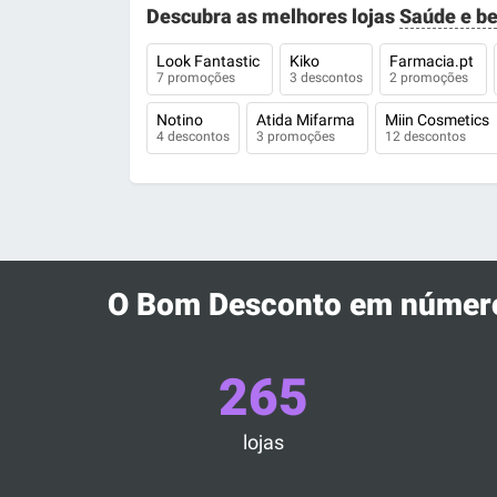
Descubra as melhores lojas
Saúde e be
Look Fantastic
Kiko
Farmacia.pt
7 promoções
3 descontos
2 promoções
Notino
Atida Mifarma
Miin Cosmetics
4 descontos
3 promoções
12 descontos
O Bom Desconto em númer
265
lojas