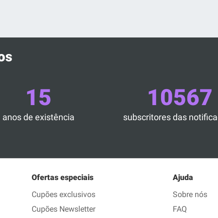
os
15
10567
anos de existência
subscritores das notific
Ofertas especiais
Ajuda
Cupões exclusivos
Sobre nós
Cupões Newsletter
FAQ