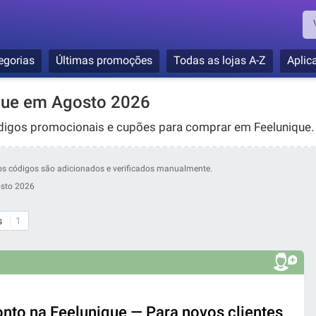
egorias
Últimas promoções
Todas as lojas A-Z
Aplic
que em Agosto 2026
digos promocionais e cupões para comprar em Feelunique.
ssos códigos são adicionados e verificados manualmente.
sto 2026
s
1
nto na Feelunique — Para novos clientes