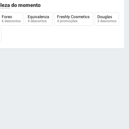
leza
do momento
Foreo
Equivalenza
Freshly Cosmetics
Douglas
6 descontos
4 descontos
4 promoções
3 descontos