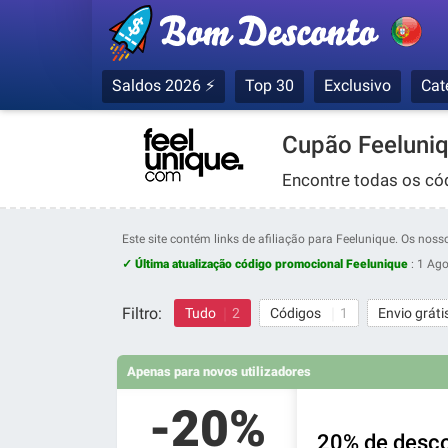
Saldos 2026 ⚡
Top 30
Exclusivo
Cat
Cupão Feeluni
Encontre todas os có
Este site contém links de afiliação para Feelunique. Os no
✓ Última atualização código promocional Feelunique
:
1 Ago
Filtro:
Tudo
2
Códigos
1
Envio gráti
Apenas para novos utilizadores
-20%
20% de desco