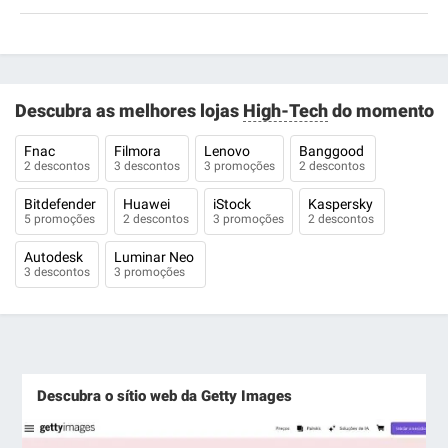
Descubra as melhores lojas
High-Tech
do momento
Fnac
Filmora
Lenovo
Banggood
2 descontos
3 descontos
3 promoções
2 descontos
Bitdefender
Huawei
iStock
Kaspersky
5 promoções
2 descontos
3 promoções
2 descontos
Autodesk
Luminar Neo
3 descontos
3 promoções
Descubra o sítio web da Getty Images