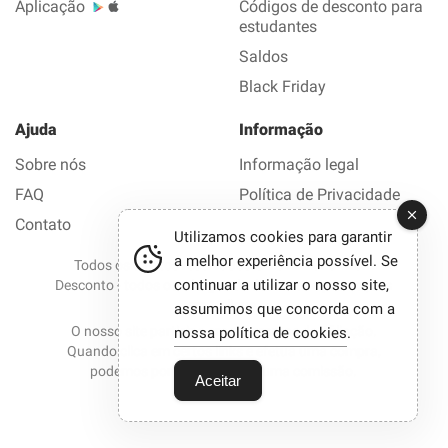
Aplicação
Códigos de desconto para
estudantes
Saldos
Black Friday
Ajuda
Informação
Sobre nós
Informação legal
FAQ
Política de Privacidade
Contato
Utilizamos cookies para garantir
a melhor experiência possível. Se
Todos os direitos reservados © 2012-2026 Bom
continuar a utilizar o nosso site,
Desconto - todos os códigos de desconto e promoções
em 1 clique.
assumimos que concorda com a
O nosso site participa em programas de afiliação.
nossa política de cookies
.
Quando clica em certos links e efetua uma compra,
podemos por vezes receber uma comissão.
Aceitar