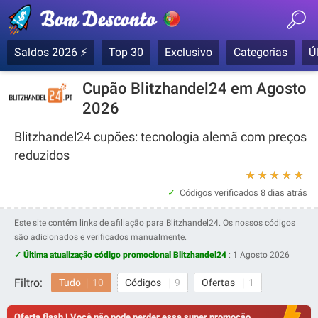
Saldos 2026 ⚡
Top 30
Exclusivo
Categorias
Ú
Cupão Blitzhandel24 em Agosto
2026
Blitzhandel24 cupões: tecnologia alemã com preços
reduzidos
★
★
★
★
★
Códigos verificados
8 dias atrás
Este site contém links de afiliação para Blitzhandel24. Os nossos códigos
são adicionados e verificados manualmente.
✓ Última atualização código promocional Blitzhandel24
:
1 Agosto 2026
Filtro:
Tudo
10
Códigos
9
Ofertas
1
Oferta flash ! Você não pode perder essa super promoção