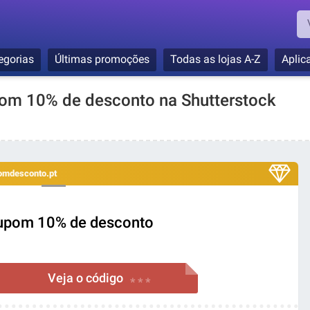
egorias
Últimas promoções
Todas as lojas A-Z
Aplic
pom 10% de desconto na Shutterstock
bomdesconto.pt
upom 10% de desconto
Veja o código
* * *