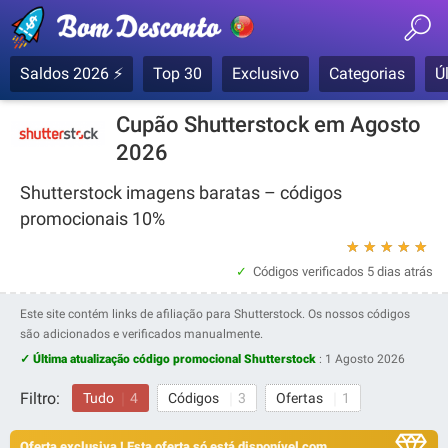
Saldos 2026 ⚡
Top 30
Exclusivo
Categorias
Ú
Cupão Shutterstock em Agosto
2026
Shutterstock imagens baratas – códigos
promocionais 10%
★
★
★
★
★
Códigos verificados
5 dias atrás
Este site contém links de afiliação para Shutterstock. Os nossos códigos
são adicionados e verificados manualmente.
✓ Última atualização código promocional Shutterstock
:
1 Agosto 2026
Filtro:
Tudo
4
Códigos
3
Ofertas
1
Oferta exclusiva ! Esta oferta só está disponível com