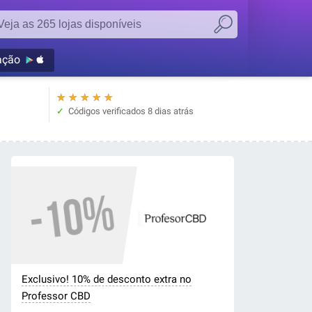
ação
★
★
★
★
★
Códigos verificados
8 dias atrás
Exclusivo! 10% de desconto extra no
Professor CBD