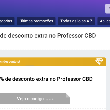
egorias
Últimas promoções
Todas as lojas A-Z
Aplic
 de desconto extra no Professor CBD
bomdesconto.pt
0% de desconto extra no Professor CBD
Veja o código
* * *