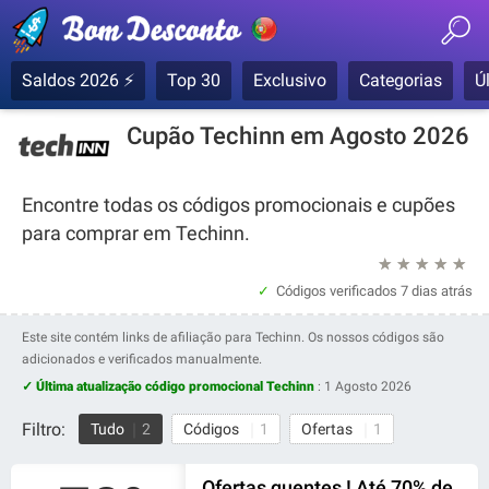
Saldos 2026 ⚡
Top 30
Exclusivo
Categorias
Ú
Cupão Techinn em Agosto 2026
Encontre todas os códigos promocionais e cupões
para comprar em Techinn.
★
★
★
★
★
Códigos verificados
7 dias atrás
Este site contém links de afiliação para Techinn. Os nossos códigos são
adicionados e verificados manualmente.
✓ Última atualização código promocional Techinn
:
1 Agosto 2026
Filtro:
Tudo
2
Códigos
1
Ofertas
1
Ofertas quentes ! Até 70% de