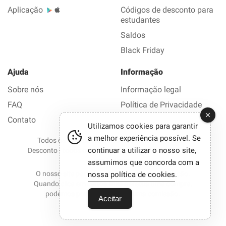
Aplicação
Códigos de desconto para
estudantes
Saldos
Black Friday
Ajuda
Informação
Sobre nós
Informação legal
FAQ
Política de Privacidade
Contato
Utilizamos cookies para garantir
a melhor experiência possível. Se
Todos os direitos reservados © 2012-2026 Bom
continuar a utilizar o nosso site,
Desconto - todos os códigos de desconto e promoções
em 1 clique.
assumimos que concorda com a
O nosso site participa em programas de afiliação.
nossa política de cookies
.
Quando clica em certos links e efetua uma compra,
podemos por vezes receber uma comissão.
Aceitar