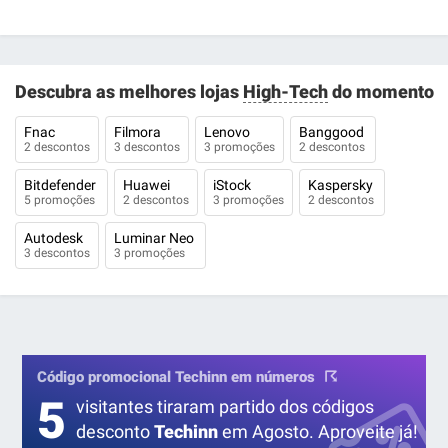
Descubra as melhores lojas
High-Tech
do momento
Fnac
Filmora
Lenovo
Banggood
2 descontos
3 descontos
3 promoções
2 descontos
Bitdefender
Huawei
iStock
Kaspersky
5 promoções
2 descontos
3 promoções
2 descontos
Autodesk
Luminar Neo
3 descontos
3 promoções
Código promocional Techinn em números
5
visitantes tiraram partido dos códigos
desconto
Techinn
em Agosto. Aproveite já!