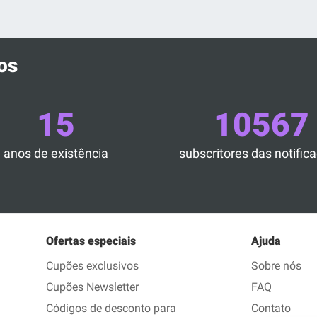
os
15
10567
anos de existência
subscritores das notific
Ofertas especiais
Ajuda
Cupões exclusivos
Sobre nós
Cupões Newsletter
FAQ
Códigos de desconto para
Contato