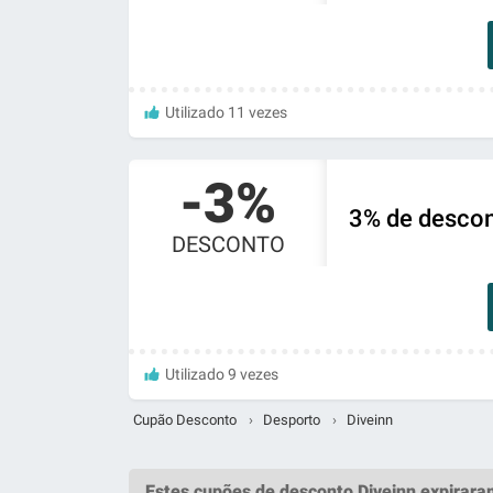
Utilizado 11 vezes
-3%
3% de descon
DESCONTO
Utilizado 9 vezes
Cupão Desconto
›
Desporto
›
Diveinn
Estes
cupões de desconto Diveinn
expirara