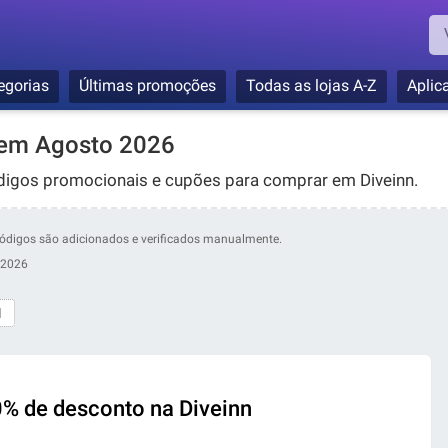
egorias
Últimas promoções
Todas as lojas A-Z
Aplic
 em Agosto 2026
digos promocionais e cupões para comprar em Diveinn.
s códigos são adicionados e verificados manualmente.
 2026
1
0% de desconto na Diveinn