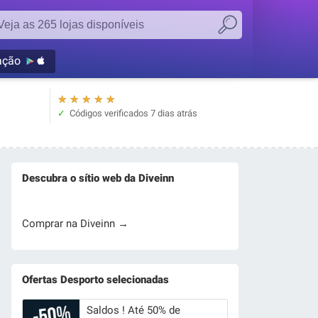
ação
★
★
★
★
★
Códigos verificados
7 dias atrás
Descubra o sítio web da Diveinn
Comprar na Diveinn →
Ofertas Desporto selecionadas
Saldos ! Até 50% de