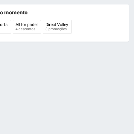
o momento
orts
All for padel
Direct Volley
4 descontos
3 promoções