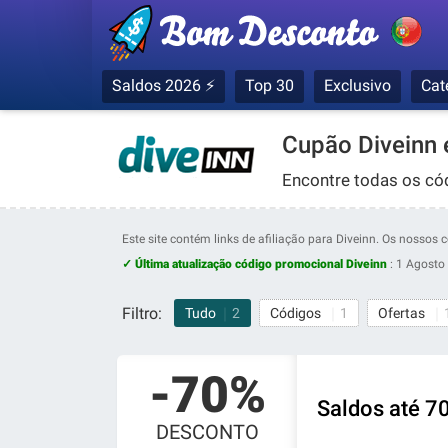
Saldos 2026 ⚡
Top 30
Exclusivo
Cat
Cupão Diveinn
Encontre todas os có
Este site contém links de afiliação para Diveinn. Os nosso
✓ Última atualização código promocional Diveinn
:
1 Agosto
Filtro:
Tudo
2
Códigos
1
Ofertas
-70%
Saldos até 7
DESCONTO