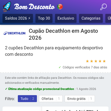
Saldos 2026 ⚡
Top 30
Exclusivo
Categorias
Ú
Cupão Decathlon em Agosto
2026
2 cupões Decathlon para equipamento desportivo
com desconto
★
★
★
★
★
Códigos verificados
7 dias atrás
Este site contém links de afiliação para Decathlon. Os nossos códigos são
adicionados e verificados manualmente.
✓ Última atualização código promocional Decathlon
:
1 Agosto 2026
Filtro:
Tudo
2
Ofertas
1
Envio grátis
1