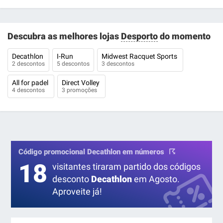
Descubra as melhores lojas
Desporto
do momento
Decathlon
I-Run
Midwest Racquet Sports
2 descontos
5 descontos
3 descontos
All for padel
Direct Volley
4 descontos
3 promoções
Código promocional Decathlon em números
18
visitantes tiraram partido dos códigos
desconto
Decathlon
em Agosto.
Aproveite já!