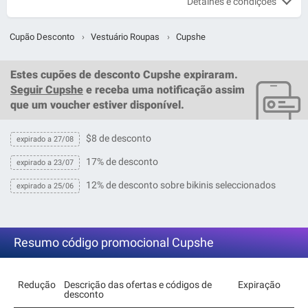
Detalhes e condições
Cupão Desconto
›
Vestuário Roupas
›
Cupshe
Estes
cupões de desconto Cupshe
expiraram.
Seguir Cupshe
e receba uma notificação assim
que um
voucher
estiver disponível.
$8 de desconto
expirado a 27/08
17% de desconto
expirado a 23/07
12% de desconto sobre bikinis seleccionados
expirado a 25/06
Resumo código promocional Cupshe
Redução
Descrição das ofertas e códigos de
Expiração
desconto