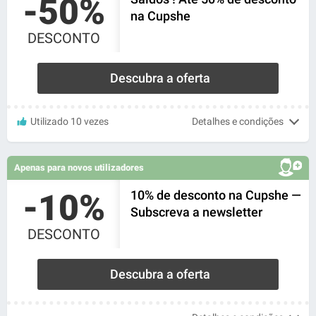
-50%
na Cupshe
DESCONTO
Descubra a oferta
Utilizado 10 vezes
Detalhes e condições
Apenas para novos utilizadores
-10%
10% de desconto na Cupshe —
Subscreva a newsletter
DESCONTO
Descubra a oferta