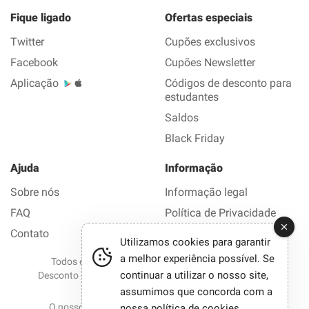
Fique ligado
Ofertas especiais
Twitter
Cupões exclusivos
Facebook
Cupões Newsletter
Aplicação
Códigos de desconto para
estudantes
Saldos
Black Friday
Ajuda
Informação
Sobre nós
Informação legal
FAQ
Política de Privacidade
Contato
Utilizamos cookies para garantir
a melhor experiência possível. Se
Todos os direitos reservados © 2012-2026 Bom
continuar a utilizar o nosso site,
Desconto - todos os códigos de desconto e promoções
em 1 clique.
assumimos que concorda com a
O nosso site participa em programas de afiliação.
nossa política de cookies
.