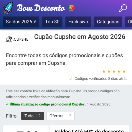
Saldos 2026 ⚡
Top 30
Exclusivo
Categorias
Ú
Cupão Cupshe em Agosto 2026
Encontre todas os códigos promocionais e cupões
para comprar em Cupshe.
★
★
★
★
★
Códigos verificados
8 dias atrás
Este site contém links de afiliação para Cupshe. Os nossos códigos são
adicionados e verificados manualmente.
✓ Última atualização código promocional Cupshe
:
1 Agosto 2026
Filtro:
Tudo
2
Ofertas
2
Saldos ! Até 50% de desconto