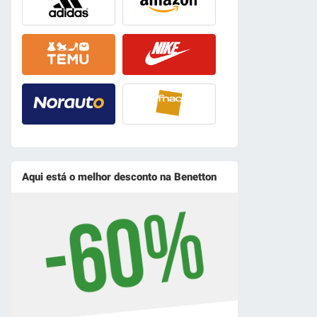
Aqui está o melhor desconto na Benetton