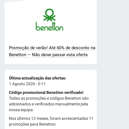
Promoção de verão! Até 60% de desconto na
Benetton — Não deixe passar esta oferta
Última actualização das ofertas:
1 Agosto 2026 - 0:11
Código promocional Benetton verificado!
Todas as promoções e códigos Benetton são
adicionados e verificados manualmente pela
nossa equipa.
Nos últimos 12 meses, foram acrescentadas 11
promoções para Benetton.