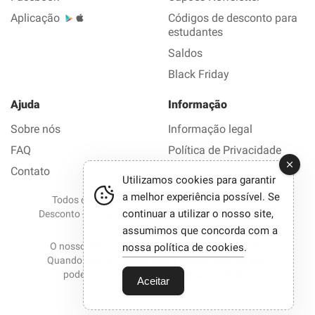
Aplicação
Códigos de desconto para
estudantes
Saldos
Black Friday
Ajuda
Informação
Sobre nós
Informação legal
FAQ
Política de Privacidade
Contato
Utilizamos cookies para garantir
a melhor experiência possível. Se
Todos os direitos reservados © 2012-2026 Bom
continuar a utilizar o nosso site,
Desconto - todos os códigos de desconto e promoções
em 1 clique.
assumimos que concorda com a
O nosso site participa em programas de afiliação.
nossa política de cookies
.
Quando clica em certos links e efetua uma compra,
podemos por vezes receber uma comissão.
Aceitar