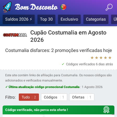
Saldos 2026 ⚡
Top 30
Exclusivo
Categorias
Ú
Cupão Costumalia em Agosto
2026
Costumalia disfarces: 2 promoções verificadas hoje
★
★
★
★
★
Códigos verificados
6 dias atrás
Este site contém links de afiliação para Costumalia. Os nossos códigos são
adicionados e verificados manualmente.
✓ Última atualização código promocional Costumalia
:
1 Agosto 2026
Filtro:
Tudo
2
Códigos
1
Ofertas
1
Código verificado, não perca esta oferta !