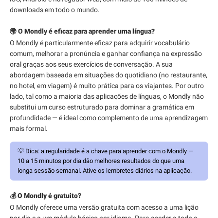
downloads em todo o mundo.
🌍 O Mondly é eficaz para aprender uma língua?
O Mondly é particularmente eficaz para adquirir vocabulário
comum, melhorar a pronúncia e ganhar confiança na expressão
oral graças aos seus exercícios de conversação. A sua
abordagem baseada em situações do quotidiano (no restaurante,
no hotel, em viagem) é muito prática para os viajantes. Por outro
lado, tal como a maioria das aplicações de línguas, o Mondly não
substitui um curso estruturado para dominar a gramática em
profundidade — é ideal como complemento de uma aprendizagem
mais formal.
💡
Dica:
a regularidade é a chave para aprender com o Mondly —
10 a 15 minutos por dia dão melhores resultados do que uma
longa sessão semanal. Ative os lembretes diários na aplicação.
💰 O Mondly é gratuito?
O Mondly oferece uma versão gratuita com acesso a uma lição
por dia e a um módulo básico por idioma. Para aceder a todo o