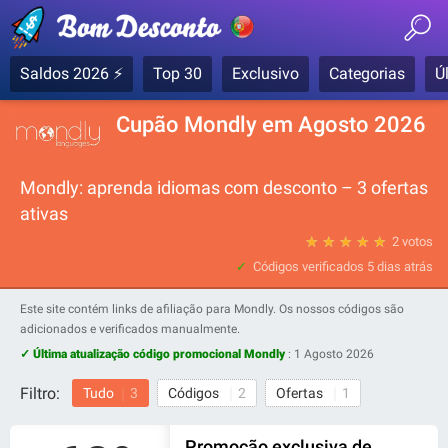
Saldos 2026 ⚡
Top 30
Exclusivo
Categorias
Ú
Cupão Mondly em Agosto 2026
Mondly: aprenda idiomas com desconto – 3 ofertas
ativas
★
★
★
★
★
2 votos
Códigos verificados
5 dias atrás
Este site contém links de afiliação para Mondly. Os nossos códigos são
adicionados e verificados manualmente.
✓ Última atualização código promocional Mondly
:
1 Agosto 2026
Filtro:
Tudo
3
Códigos
2
Ofertas
1
Promoção exclusiva de