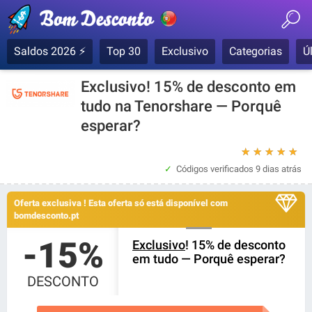
Saldos 2026 ⚡
Top 30
Exclusivo
Categorias
Ú
Exclusivo! 15% de desconto em
tudo na Tenorshare — Porquê
esperar?
★
★
★
★
★
Códigos verificados
9 dias atrás
Oferta exclusiva ! Esta oferta só está disponível com
bomdesconto.pt
-15%
Exclusivo
! 15% de desconto
em tudo — Porquê esperar?
DESCONTO