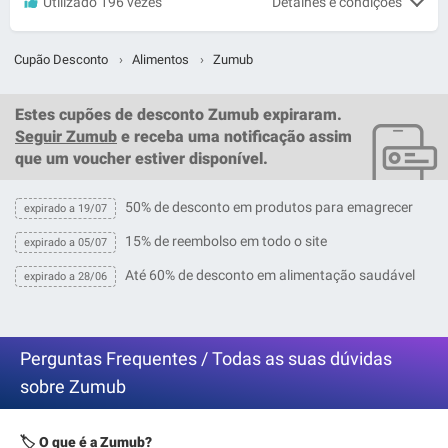
Utilizado 196 vezes
Detalhes e condições
Cupão Desconto
›
Alimentos
›
Zumub
Estes
cupões de desconto Zumub
expiraram.
Seguir Zumub
e receba uma notificação assim
que um
voucher
estiver disponível.
50% de desconto em produtos para emagrecer
expirado a 19/07
15% de reembolso em todo o site
expirado a 05/07
Até 60% de desconto em alimentação saudável
expirado a 28/06
Perguntas Frequentes / Todas as suas dúvidas
sobre Zumub
🏷️ O que é a Zumub?