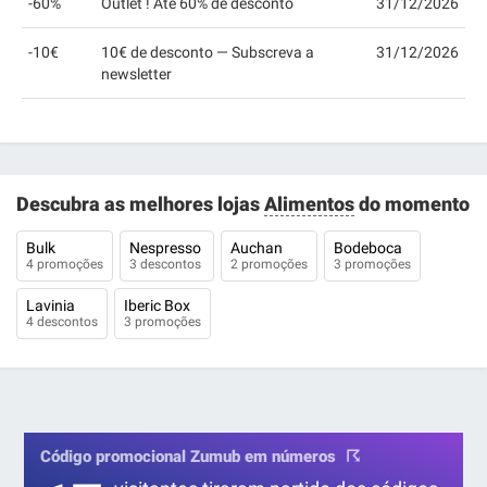
-60%
Outlet ! Até 60% de desconto
31/12/2026
-10€
10€ de desconto — Subscreva a
31/12/2026
newsletter
Descubra as melhores lojas
Alimentos
do momento
Bulk
Nespresso
Auchan
Bodeboca
4 promoções
3 descontos
2 promoções
3 promoções
Lavinia
Iberic Box
4 descontos
3 promoções
Código promocional Zumub em números