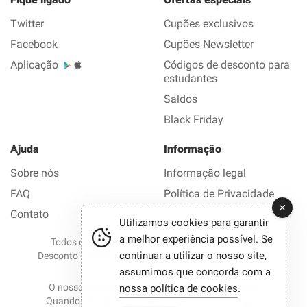
Twitter
Cupões exclusivos
Facebook
Cupões Newsletter
Aplicação
Códigos de desconto para
estudantes
Saldos
Black Friday
Ajuda
Informação
Sobre nós
Informação legal
FAQ
Política de Privacidade
Contato
Utilizamos cookies para garantir
a melhor experiência possível. Se
Todos os direitos reservados © 2012-2026 Bom
continuar a utilizar o nosso site,
Desconto - todos os códigos de desconto e promoções
em 1 clique.
assumimos que concorda com a
O nosso site participa em programas de afiliação.
nossa política de cookies
.
Quando clica em certos links e efetua uma compra,