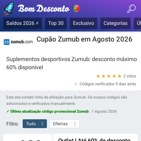
Saldos 2026 ⚡
Top 30
Exclusivo
Categorias
Ú
Cupão Zumub em Agosto 2026
Suplementos desportivos Zumub: desconto máximo
60% disponível
★
★
★
★
★
2 votos
Códigos verificados
9 dias atrás
Este site contém links de afiliação para Zumub. Os nossos códigos são
adicionados e verificados manualmente.
✓ Última atualização código promocional Zumub
:
1 Agosto 2026
Filtro:
Tudo
2
Ofertas
2
Outlet ! Até 60% de desconto