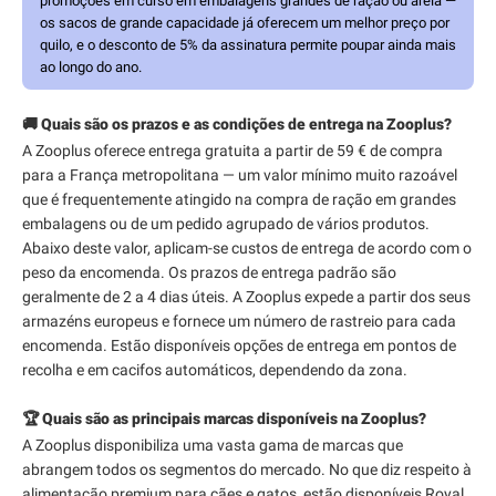
promoções em curso em embalagens grandes de ração ou areia —
os sacos de grande capacidade já oferecem um melhor preço por
quilo, e o desconto de 5% da assinatura permite poupar ainda mais
ao longo do ano.
🚚 Quais são os prazos e as condições de entrega na Zooplus?
A Zooplus oferece entrega gratuita a partir de 59 € de compra
para a França metropolitana — um valor mínimo muito razoável
que é frequentemente atingido na compra de ração em grandes
embalagens ou de um pedido agrupado de vários produtos.
Abaixo deste valor, aplicam-se custos de entrega de acordo com o
peso da encomenda. Os prazos de entrega padrão são
geralmente de 2 a 4 dias úteis. A Zooplus expede a partir dos seus
armazéns europeus e fornece um número de rastreio para cada
encomenda. Estão disponíveis opções de entrega em pontos de
recolha e em cacifos automáticos, dependendo da zona.
🏆 Quais são as principais marcas disponíveis na Zooplus?
A Zooplus disponibiliza uma vasta gama de marcas que
abrangem todos os segmentos do mercado. No que diz respeito à
alimentação premium para cães e gatos, estão disponíveis Royal