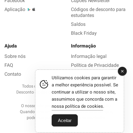
Facebook
Cupões Newsletter
Aplicação
Códigos de desconto para
estudantes
Saldos
Black Friday
Ajuda
Informação
Sobre nós
Informação legal
FAQ
Política de Privacidade
Contato
Utilizamos cookies para garantir
a melhor experiência possível. Se
Todos os direitos reservados © 2012-2026 Bom
continuar a utilizar o nosso site,
Desconto - todos os códigos de desconto e promoções
em 1 clique.
assumimos que concorda com a
O nosso site participa em programas de afiliação.
nossa política de cookies
.
Quando clica em certos links e efetua uma compra,
podemos por vezes receber uma comissão.
Aceitar