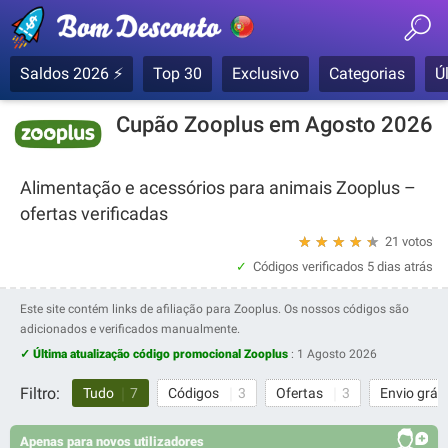
Saldos 2026 ⚡
Top 30
Exclusivo
Categorias
Ú
Cupão Zooplus em Agosto 2026
Alimentação e acessórios para animais Zooplus –
ofertas verificadas
★
★
★
★
★
21 votos
Códigos verificados
5 dias atrás
Este site contém links de afiliação para Zooplus. Os nossos códigos são
adicionados e verificados manualmente.
✓ Última atualização código promocional Zooplus
:
1 Agosto 2026
Filtro:
Tudo
7
Códigos
3
Ofertas
3
Envio grát
Apenas para novos utilizadores