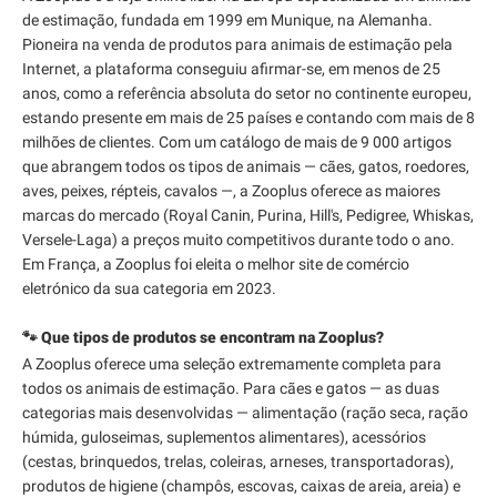
de estimação, fundada em 1999 em Munique, na Alemanha.
Pioneira na venda de produtos para animais de estimação pela
Internet, a plataforma conseguiu afirmar-se, em menos de 25
anos, como a referência absoluta do setor no continente europeu,
estando presente em mais de 25 países e contando com mais de 8
milhões de clientes. Com um catálogo de mais de 9 000 artigos
que abrangem todos os tipos de animais — cães, gatos, roedores,
aves, peixes, répteis, cavalos —, a Zooplus oferece as maiores
marcas do mercado (Royal Canin, Purina, Hill's, Pedigree, Whiskas,
Versele-Laga) a preços muito competitivos durante todo o ano.
Em França, a Zooplus foi eleita o melhor site de comércio
eletrónico da sua categoria em 2023.
🐾 Que tipos de produtos se encontram na Zooplus?
A Zooplus oferece uma seleção extremamente completa para
todos os animais de estimação. Para cães e gatos — as duas
categorias mais desenvolvidas — alimentação (ração seca, ração
húmida, guloseimas, suplementos alimentares), acessórios
(cestas, brinquedos, trelas, coleiras, arneses, transportadoras),
produtos de higiene (champôs, escovas, caixas de areia, areia) e