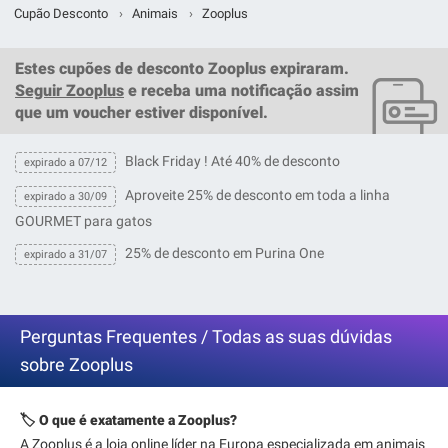
Cupão Desconto
›
Animais
›
Zooplus
Estes
cupões de desconto Zooplus
expiraram.
Seguir Zooplus
e receba uma notificação assim
que um
voucher
estiver disponível.
Black Friday ! Até 40% de desconto
expirado a 07/12
Aproveite 25% de desconto em toda a linha
expirado a 30/09
GOURMET para gatos
25% de desconto em Purina One
expirado a 31/07
Perguntas Frequentes / Todas as suas dúvidas
sobre Zooplus
🏷️ O que é exatamente a Zooplus?
A Zooplus é a loja online líder na Europa especializada em animais