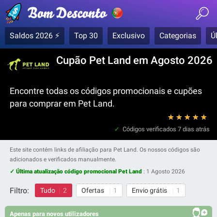
Saldos 2026 ⚡
Top 30
Exclusivo
Categorias
Ú
Cupão Pet Land em Agosto 2026
Encontre todas os códigos promocionais e cupões
para comprar em Pet Land.
★
★
★
★
★
Códigos verificados
7 dias atrás
Este site contém links de afiliação para Pet Land. Os nossos códigos são
adicionados e verificados manualmente.
✓ Última atualização código promocional Pet Land
:
1 Agosto 2026
Filtro:
Tudo
2
Ofertas
1
Envio grátis
1
Apenas para novos utilizadores