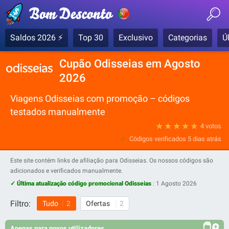
Saldos 2026 ⚡
Top 30
Exclusivo
Categorias
Ú
Cupão Odisseias em Agosto
2026
Viagens Odisseias com promoção – códigos
testados manualmente
★
★
★
★
★
4 votos
Códigos verificados
5 dias atrás
Este site contém links de afiliação para Odisseias. Os nossos códigos são
adicionados e verificados manualmente.
✓ Última atualização código promocional Odisseias
:
1 Agosto 2026
Filtro:
Tudo
2
Ofertas
2
Apenas para novos utilizadores