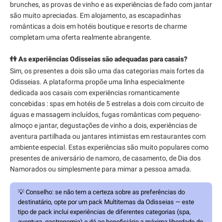
brunches, as provas de vinho e as experiências de fado com jantar
são muito apreciadas. Em alojamento, as escapadinhas
românticas a dois em hotéis boutique e resorts de charme
completam uma oferta realmente abrangente.
👫 As experiências Odisseias são adequadas para casais?
Sim, os presentes a dois são uma das categorias mais fortes da
Odisseias. A plataforma propõe uma linha especialmente
dedicada aos casais com experiências romanticamente
concebidas : spas em hotéis de 5 estrelas a dois com circuito de
águas e massagem incluídos, fugas românticas com pequeno-
almoço e jantar, degustações de vinho a dois, experiências de
aventura partilhada ou jantares intimistas em restaurantes com
ambiente especial. Estas experiências são muito populares como
presentes de aniversário de namoro, de casamento, de Dia dos
Namorados ou simplesmente para mimar a pessoa amada.
💡
Conselho:
se não tem a certeza sobre as preferências do
destinatário, opte por um pack Multitemas da Odisseias — este
tipo de pack inclui experiências de diferentes categorias (spa,
aventura, gastronomia) e dá ao beneficiário a máxima liberdade de