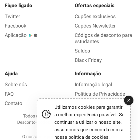
Fique ligado
Ofertas especiais
Twitter
Cupões exclusivos
Facebook
Cupões Newsletter
Aplicação
Códigos de desconto para
estudantes
Saldos
Black Friday
Ajuda
Informação
Sobre nós
Informação legal
FAQ
Política de Privacidade
Contato
Utilizamos cookies para garantir
a melhor experiência possível. Se
Todos os direitos reservados © 2012-2026 Bom
continuar a utilizar o nosso site,
Desconto - todos os códigos de desconto e promoções
em 1 clique.
assumimos que concorda com a
O nosso site participa em programas de afiliação.
nossa política de cookies
.