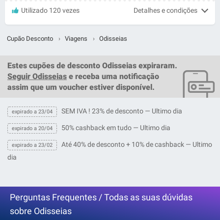
Utilizado 120 vezes
Detalhes e condições
Cupão Desconto
›
Viagens
›
Odisseias
Estes
cupões de desconto Odisseias
expiraram.
Seguir Odisseias
e receba uma notificação
assim que um
voucher
estiver disponível.
SEM IVA ! 23% de desconto — Ultimo dia
expirado a 23/04
50% cashback em tudo — Ultimo dia
expirado a 20/04
Até 40% de desconto + 10% de cashback — Ultimo
expirado a 23/02
dia
Perguntas Frequentes / Todas as suas dúvidas
sobre Odisseias