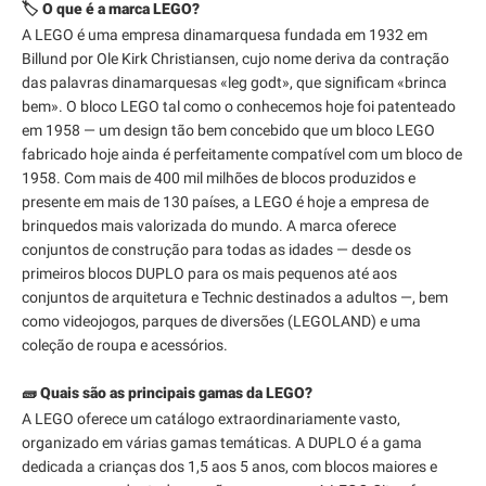
🏷️ O que é a marca LEGO?
A LEGO é uma empresa dinamarquesa fundada em 1932 em
Billund por Ole Kirk Christiansen, cujo nome deriva da contração
das palavras dinamarquesas «leg godt», que significam «brinca
bem». O bloco LEGO tal como o conhecemos hoje foi patenteado
em 1958 — um design tão bem concebido que um bloco LEGO
fabricado hoje ainda é perfeitamente compatível com um bloco de
1958. Com mais de 400 mil milhões de blocos produzidos e
presente em mais de 130 países, a LEGO é hoje a empresa de
brinquedos mais valorizada do mundo. A marca oferece
conjuntos de construção para todas as idades — desde os
primeiros blocos DUPLO para os mais pequenos até aos
conjuntos de arquitetura e Technic destinados a adultos —, bem
como videojogos, parques de diversões (LEGOLAND) e uma
coleção de roupa e acessórios.
🧱 Quais são as principais gamas da LEGO?
A LEGO oferece um catálogo extraordinariamente vasto,
organizado em várias gamas temáticas. A DUPLO é a gama
dedicada a crianças dos 1,5 aos 5 anos, com blocos maiores e