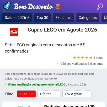
Saldos 2026 ⚡
Top 30
Exclusivo
Categorias
Ú
Cupão LEGO em Agosto 2026
Sets LEGO originais com descontos até 5€
confirmados
★
★
★
★
★
5 votos
Códigos verificados
8 dias atrás
Este site contém links de afiliação para LEGO. Os nossos códigos são
adicionados e verificados manualmente.
✓ Última atualização código promocional LEGO
:
1 Agosto 2026
Filtro:
Tudo
2
Ofertas
1
Envio grátis
1
Participe do programa VIP