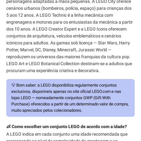
personagens adaptadas a mãos pequenas. A LEGO City oferece
cenários urbanos (bombeiros, polícia, espaço) para crianças dos
5 aos 12 anos. A LEGO Technic é a linha mecânica com
engrenagens e motores para os entusiastas da mecânica a partir
dos 10 anos. A LEGO Creator Expert e a LEGO Icons oferecem
conjuntos de arquitetura, veículos emblemáticos e cenários
icónicos para adultos. As gamas sob licença — Star Wars, Harry
Potter, Marvel, DC, Disney, Minecraft, Jurassic World —
reproduzem os universos das maiores franquias da cultura pop.
LEGO Art e LEGO Botanical Collection destinam-se a adultos que
procuram uma experiência criativa e decorativa.
💡
Bom saber:
a LEGO disponibiliza regularmente conjuntos
exclusivos, disponíveis apenas no site oficial LEGO.com e nas
lojas LEGO — nomeadamente conjuntos GWP (Gift With
Purchase) oferecidos a partir de um determinado valor de compra,
muito apreciados pelos colecionadores.
👶 Como escolher um conjunto LEGO de acordo com a idade?
A LEGO indica em cada conjunto uma idade recomendada que
corresponde ao nível de complexidade da montagem e ao