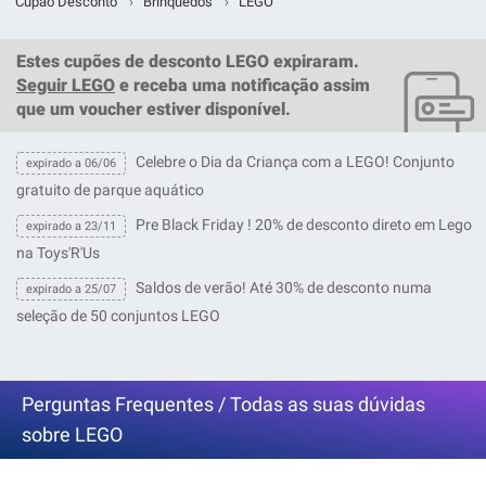
Cupão Desconto
›
Brinquedos
›
LEGO
Estes
cupões de desconto LEGO
expiraram.
Seguir LEGO
e receba uma notificação assim
que um
voucher
estiver disponível.
Celebre o Dia da Criança com a LEGO! Conjunto
expirado a 06/06
gratuito de parque aquático
Pre Black Friday ! 20% de desconto direto em Lego
expirado a 23/11
na Toys'R'Us
Saldos de verão! Até 30% de desconto numa
expirado a 25/07
seleção de 50 conjuntos LEGO
Perguntas Frequentes / Todas as suas dúvidas
sobre LEGO