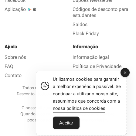
Facebook
Cupões Newsletter
Aplicação
Códigos de desconto para
estudantes
Saldos
Black Friday
Ajuda
Informação
Sobre nós
Informação legal
FAQ
Política de Privacidade
Contato
Utilizamos cookies para garantir
a melhor experiência possível. Se
Todos os direitos reservados © 2012-2026 Bom
continuar a utilizar o nosso site,
Desconto - todos os códigos de desconto e promoções
em 1 clique.
assumimos que concorda com a
O nosso site participa em programas de afiliação.
nossa política de cookies
.
Quando clica em certos links e efetua uma compra,
podemos por vezes receber uma comissão.
Aceitar