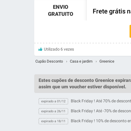
ENVIO
Frete grátis 
GRATUITO
Utilizado 6 vezes
Cupão Desconto
›
Casa e jardim
›
Greenice
Estes
cupões de desconto Greenice
expira
assim que um
voucher
estiver disponível.
Black Friday ! Até 70% de descon
expirado a 01/12
Black Friday ! Até -70% de desco
expirado a 26/11
Black Friday ! 10% de desconto e
expirado a 18/11