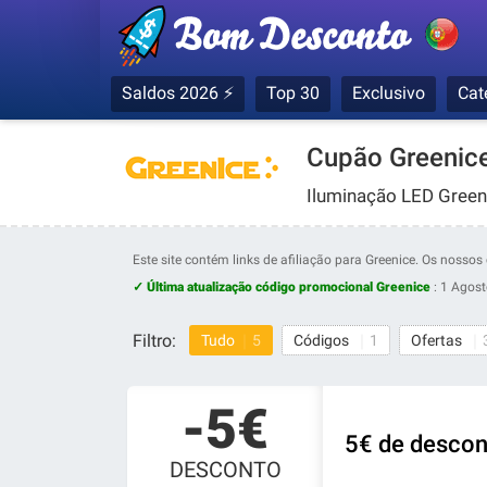
Saldos 2026 ⚡
Top 30
Exclusivo
Cat
Cupão Greenic
Iluminação LED Green
Este site contém links de afiliação para Greenice. Os noss
✓ Última atualização código promocional Greenice
:
1 Agos
Filtro:
Tudo
5
Códigos
1
Ofertas
-5€
5€ de descon
DESCONTO