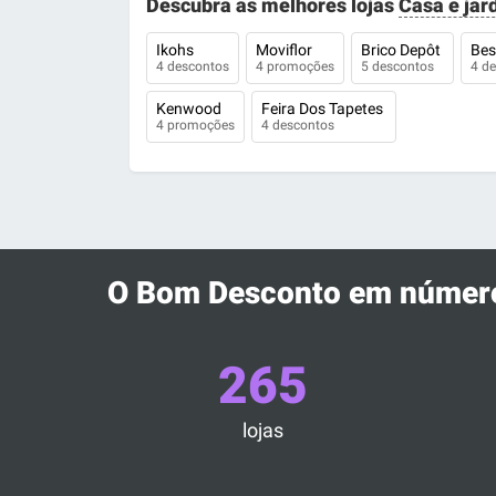
Descubra as melhores lojas
Casa e jar
Ikohs
Moviflor
Brico Depôt
Be
4 descontos
4 promoções
5 descontos
4 d
Kenwood
Feira Dos Tapetes
4 promoções
4 descontos
O Bom Desconto em númer
265
lojas