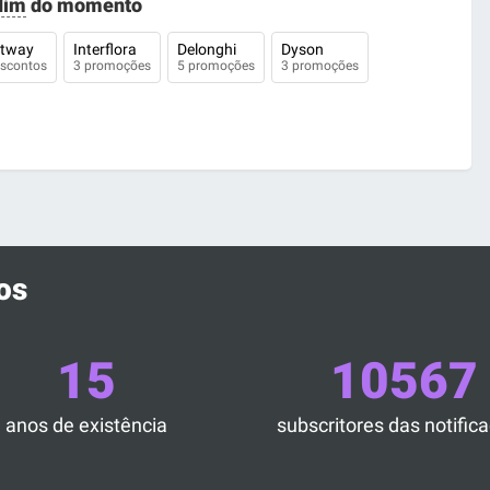
dim
do momento
stway
Interflora
Delonghi
Dyson
escontos
3 promoções
5 promoções
3 promoções
os
15
10567
anos de existência
subscritores das notific