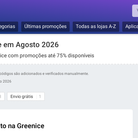
egorias
Últimas promoções
Todas as lojas A-Z
Aplic
e em Agosto 2026
ice com promoções até 75% disponíveis
os códigos são adicionados e verificados manualmente.
to 2026
3
Envio grátis
1
to na Greenice