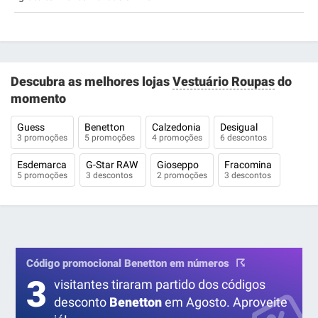
Descubra as melhores lojas
Vestuário Roupas
do
momento
Guess
Benetton
Calzedonia
Desigual
3 promoções
5 promoções
4 promoções
6 descontos
Esdemarca
G-Star RAW
Gioseppo
Fracomina
5 promoções
3 descontos
2 promoções
3 descontos
Código promocional Benetton em números
3
visitantes tiraram partido dos códigos
desconto
Benetton
em Agosto. Aproveite