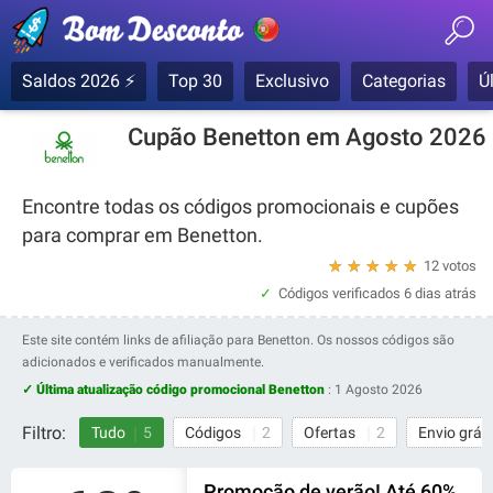
Saldos 2026 ⚡
Top 30
Exclusivo
Categorias
Ú
Cupão Benetton em Agosto 2026
Encontre todas os códigos promocionais e cupões
para comprar em Benetton.
★
★
★
★
★
12 votos
Códigos verificados
6 dias atrás
Este site contém links de afiliação para Benetton. Os nossos códigos são
adicionados e verificados manualmente.
✓ Última atualização código promocional Benetton
:
1 Agosto 2026
Filtro:
Tudo
5
Códigos
2
Ofertas
2
Envio grát
Promoção de verão! Até 60%