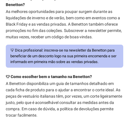
Benetton?
As melhores oportunidades para poupar surgem durante as
liquidações de inverno e de verão, bem como em eventos como a
Black Friday e as vendas privadas. A Benetton também oferece
promoções no fim das coleções. Subscrever a newsletter permite,
muitas vezes, receber um código de boas-vindas.
💡
Dica profissional:
inscreva-se na newsletter da Benetton para
beneficiar de um desconto logo na sua primeira encomenda e ser
informado em primeira mão sobre as vendas privadas.
👕 Como escolher bem o tamanho na Benetton?
A Benetton disponibiliza um guia de tamanhos detalhado em
cada ficha de produto para o ajudar a encontrar o corte ideal. As
peças de vestuário italianas têm, por vezes, um corte ligeiramente
justo, pelo que é aconselhável consultar as medidas antes da
compra. Em caso de dúvida, a política de devoluções permite
trocar facilmente.