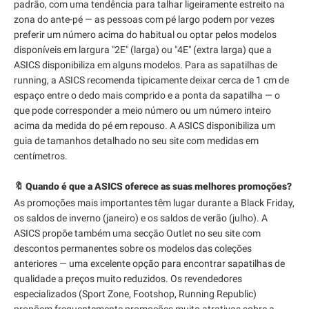
padrão, com uma tendência para talhar ligeiramente estreito na
zona do ante-pé — as pessoas com pé largo podem por vezes
preferir um número acima do habitual ou optar pelos modelos
disponíveis em largura "2E" (larga) ou "4E" (extra larga) que a
ASICS disponibiliza em alguns modelos. Para as sapatilhas de
running, a ASICS recomenda tipicamente deixar cerca de 1 cm de
espaço entre o dedo mais comprido e a ponta da sapatilha — o
que pode corresponder a meio número ou um número inteiro
acima da medida do pé em repouso. A ASICS disponibiliza um
guia de tamanhos detalhado no seu site com medidas em
centímetros.
🔖 Quando é que a ASICS oferece as suas melhores promoções?
As promoções mais importantes têm lugar durante a Black Friday,
os saldos de inverno (janeiro) e os saldos de verão (julho). A
ASICS propõe também uma secção Outlet no seu site com
descontos permanentes sobre os modelos das coleções
anteriores — uma excelente opção para encontrar sapatilhas de
qualidade a preços muito reduzidos. Os revendedores
especializados (Sport Zone, Footshop, Running Republic)
propõem frequentemente promoções muito atrativas sobre a