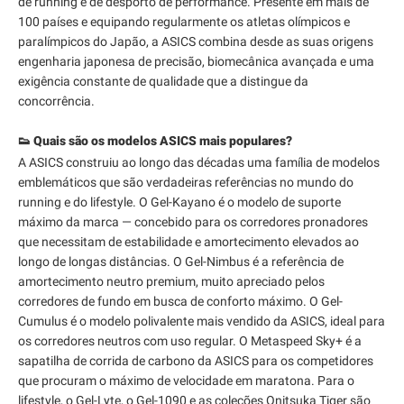
de running e de desporto de performance. Presente em mais de
100 países e equipando regularmente os atletas olímpicos e
paralímpicos do Japão, a ASICS combina desde as suas origens
engenharia japonesa de precisão, biomecânica avançada e uma
exigência constante de qualidade que a distingue da
concorrência.
👟 Quais são os modelos ASICS mais populares?
A ASICS construiu ao longo das décadas uma família de modelos
emblemáticos que são verdadeiras referências no mundo do
running e do lifestyle. O Gel-Kayano é o modelo de suporte
máximo da marca — concebido para os corredores pronadores
que necessitam de estabilidade e amortecimento elevados ao
longo de longas distâncias. O Gel-Nimbus é a referência de
amortecimento neutro premium, muito apreciado pelos
corredores de fundo em busca de conforto máximo. O Gel-
Cumulus é o modelo polivalente mais vendido da ASICS, ideal para
os corredores neutros com uso regular. O Metaspeed Sky+ é a
sapatilha de corrida de carbono da ASICS para os competidores
que procuram o máximo de velocidade em maratona. Para o
lifestyle, o Gel-Lyte, o Gel-1090 e as coleções Onitsuka Tiger são