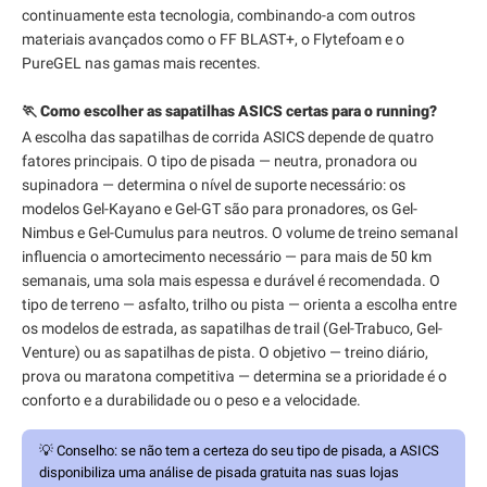
continuamente esta tecnologia, combinando-a com outros
materiais avançados como o FF BLAST+, o Flytefoam e o
PureGEL nas gamas mais recentes.
🏃 Como escolher as sapatilhas ASICS certas para o running?
A escolha das sapatilhas de corrida ASICS depende de quatro
fatores principais. O tipo de pisada — neutra, pronadora ou
supinadora — determina o nível de suporte necessário: os
modelos Gel-Kayano e Gel-GT são para pronadores, os Gel-
Nimbus e Gel-Cumulus para neutros. O volume de treino semanal
influencia o amortecimento necessário — para mais de 50 km
semanais, uma sola mais espessa e durável é recomendada. O
tipo de terreno — asfalto, trilho ou pista — orienta a escolha entre
os modelos de estrada, as sapatilhas de trail (Gel-Trabuco, Gel-
Venture) ou as sapatilhas de pista. O objetivo — treino diário,
prova ou maratona competitiva — determina se a prioridade é o
conforto e a durabilidade ou o peso e a velocidade.
💡
Conselho:
se não tem a certeza do seu tipo de pisada, a ASICS
disponibiliza uma análise de pisada gratuita nas suas lojas