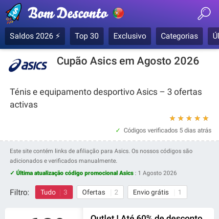
Saldos 2026 ⚡
Top 30
Exclusivo
Categorias
Ú
Cupão Asics em Agosto 2026
Ténis e equipamento desportivo Asics – 3 ofertas
activas
★
★
★
★
★
Códigos verificados
5 dias atrás
Este site contém links de afiliação para Asics. Os nossos códigos são
adicionados e verificados manualmente.
✓ Última atualização código promocional Asics
:
1 Agosto 2026
Filtro:
Tudo
3
Ofertas
2
Envio grátis
1
Outlet ! Até 60% de desconto