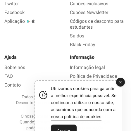
Twitter
Cupões exclusivos
Facebook
Cupões Newsletter
Aplicação
Códigos de desconto para
estudantes
Saldos
Black Friday
Ajuda
Informação
Sobre nós
Informação legal
FAQ
Política de Privacidade
Contato
Utilizamos cookies para garantir
a melhor experiência possível. Se
Todos os direitos reservados © 2012-2026 Bom
continuar a utilizar o nosso site,
Desconto - todos os códigos de desconto e promoções
em 1 clique.
assumimos que concorda com a
O nosso site participa em programas de afiliação.
nossa política de cookies
.
Quando clica em certos links e efetua uma compra,
podemos por vezes receber uma comissão.
Aceitar