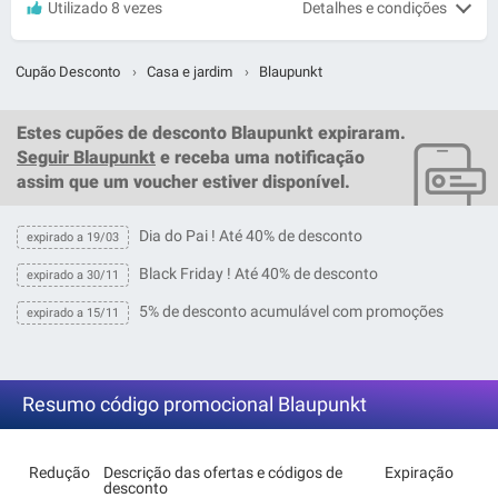
Utilizado 8 vezes
Detalhes e condições
Cupão Desconto
›
Casa e jardim
›
Blaupunkt
Estes
cupões de desconto Blaupunkt
expiraram.
Seguir Blaupunkt
e receba uma notificação
assim que um
voucher
estiver disponível.
Dia do Pai ! Até 40% de desconto
expirado a 19/03
Black Friday ! Até 40% de desconto
expirado a 30/11
5% de desconto acumulável com promoções
expirado a 15/11
Resumo código promocional Blaupunkt
Redução
Descrição das ofertas e códigos de
Expiração
desconto