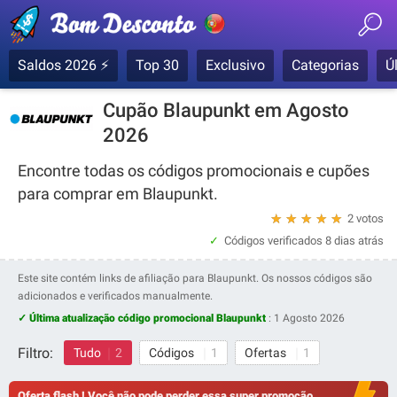
Saldos 2026 ⚡
Top 30
Exclusivo
Categorias
Ú
Cupão Blaupunkt em Agosto
2026
Encontre todas os códigos promocionais e cupões
para comprar em Blaupunkt.
★
★
★
★
★
2 votos
Códigos verificados
8 dias atrás
Este site contém links de afiliação para Blaupunkt. Os nossos códigos são
adicionados e verificados manualmente.
✓ Última atualização código promocional Blaupunkt
:
1 Agosto 2026
Filtro:
Tudo
2
Códigos
1
Ofertas
1
Oferta flash ! Você não pode perder essa super promoção