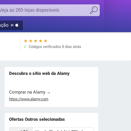
ação
★
★
★
★
★
Códigos verificados
8 dias atrás
Descubra o sítio web da Alamy
Comprar na Alamy →
https://www.alamy.com
Ofertas Outros selecionadas