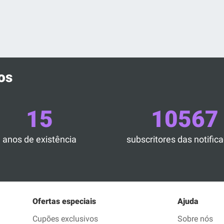
os
15
10567
anos de existência
subscritores das notific
Ofertas especiais
Ajuda
Cupões exclusivos
Sobre nós