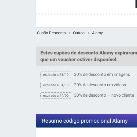
Cupão Desconto
›
Outros
›
Alamy
Estes
cupões de desconto Alamy
expirara
que um
voucher
estiver disponível.
30% de desconto em imagens
expirado a 31/10
20% de desconto em videos
expirado a 31/10
30% de desconto — novo cliente
expirado a 14/06
Resumo código promocional Alamy