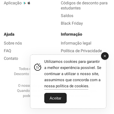
Aplicação
Códigos de desconto para
estudantes
Saldos
Black Friday
Ajuda
Informação
Sobre nós
Informação legal
FAQ
Política de Privacidade
Contato
Utilizamos cookies para garantir
a melhor experiência possível. Se
Todos os direitos reservados © 2012-2026 Bom
continuar a utilizar o nosso site,
Desconto - todos os códigos de desconto e promoções
em 1 clique.
assumimos que concorda com a
O nosso site participa em programas de afiliação.
nossa política de cookies
.
Quando clica em certos links e efetua uma compra,
podemos por vezes receber uma comissão.
Aceitar