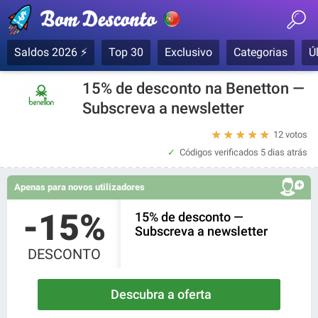
Saldos 2026 ⚡
Top 30
Exclusivo
Categorias
Ú
15% de desconto na Benetton —
Subscreva a newsletter
★
★
★
★
★
12 votos
Códigos verificados
5 dias atrás
Apenas para novos utilizadores
-15%
15% de desconto —
Subscreva a newsletter
DESCONTO
Descubra a oferta