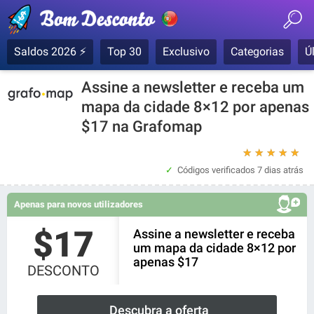
Saldos 2026 ⚡
Top 30
Exclusivo
Categorias
Ú
Assine a newsletter e receba um
mapa da cidade 8×12 por apenas
$17 na Grafomap
★
★
★
★
★
Códigos verificados
7 dias atrás
Apenas para novos utilizadores
$17
Assine a newsletter e receba
um mapa da cidade 8×12 por
apenas $17
DESCONTO
Descubra a oferta