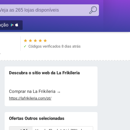
ação
★
★
★
★
★
Códigos verificados
8 dias atrás
.
Descubra o sítio web da La Frikileria
Comprar na La Frikileria →
https://lafrikileria.com/pt/
Ofertas Outros selecionadas