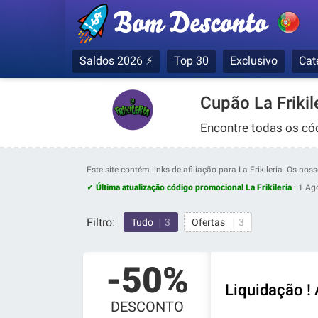
Saldos 2026 ⚡
Top 30
Exclusivo
Cat
Cupão La Friki
Encontre todas os cód
Este site contém links de afiliação para La Frikileria. Os n
✓ Última atualização código promocional La Frikileria
:
1 Ag
Filtro:
Tudo
3
Ofertas
3
-50%
Liquidação ! 
DESCONTO