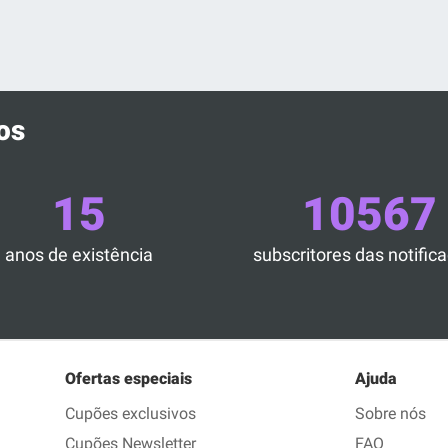
os
15
10567
anos de existência
subscritores das notific
Ofertas especiais
Ajuda
Cupões exclusivos
Sobre nós
Cupões Newsletter
FAQ