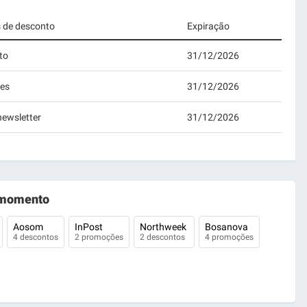
s de desconto
Expiração
to
31/12/2026
tes
31/12/2026
newsletter
31/12/2026
momento
Aosom
InPost
Northweek
Bosanova
4 descontos
2 promoções
2 descontos
4 promoções