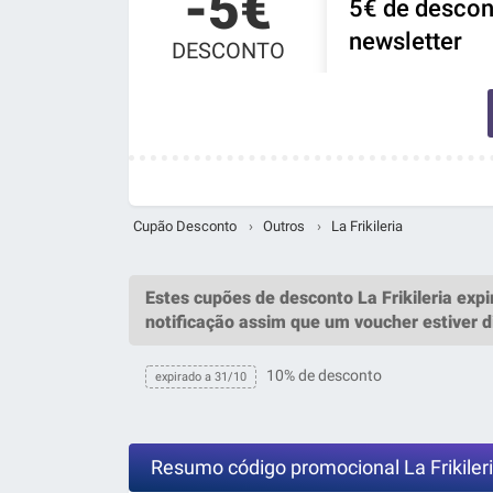
-5€
5€ de descont
newsletter
DESCONTO
Cupão Desconto
›
Outros
›
La Frikileria
Estes
cupões de desconto La Frikileria
expi
notificação assim que um
voucher
estiver d
10% de desconto
expirado a 31/10
Resumo código promocional La Frikiler