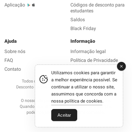
Aplicação
Códigos de desconto para
estudantes
Saldos
Black Friday
Ajuda
Informação
Sobre nós
Informação legal
FAQ
Política de Privacidade
Contato
Utilizamos cookies para garantir
a melhor experiência possível. Se
Todos os direitos reservados © 2012-2026 Bom
continuar a utilizar o nosso site,
Desconto - todos os códigos de desconto e promoções
em 1 clique.
assumimos que concorda com a
O nosso site participa em programas de afiliação.
nossa política de cookies
.
Quando clica em certos links e efetua uma compra,
podemos por vezes receber uma comissão.
Aceitar