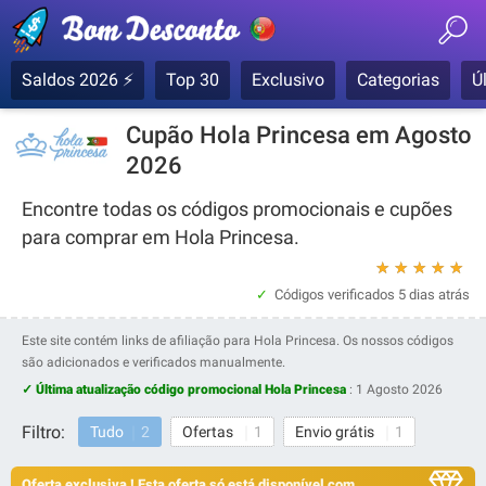
Saldos 2026 ⚡
Top 30
Exclusivo
Categorias
Ú
Cupão Hola Princesa em Agosto
2026
Encontre todas os códigos promocionais e cupões
para comprar em Hola Princesa.
★
★
★
★
★
Códigos verificados
5 dias atrás
Este site contém links de afiliação para Hola Princesa. Os nossos códigos
são adicionados e verificados manualmente.
✓ Última atualização código promocional Hola Princesa
:
1 Agosto 2026
Filtro:
Tudo
2
Ofertas
1
Envio grátis
1
Oferta exclusiva ! Esta oferta só está disponível com